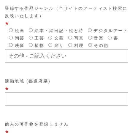
登録する作品ジャンル（当サイトのアーティスト検索に
反映いたします）
★
絵画
絵本・絵日記・絵と詩
デジタルアート
陶芸
工芸
文芸
写真
音楽
書
映像
植物
踊り
料理
その他
活動地域 (都道府県)
★
他人の著作物を登録しません
★